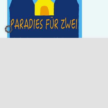
Ferienhaus Frauenkirchen
Mühlteich 15
7132 Frauenkirchen